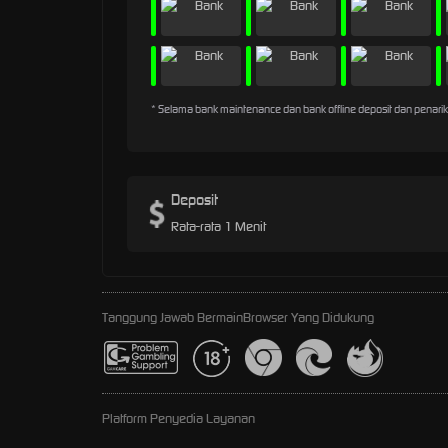
* Selama bank maintenance dan bank offline deposit dan penarik
Deposit
Rata-rata 1 Menit
Tanggung Jawab Bermain
Browser Yang Didukung
Platform Penyedia Layanan