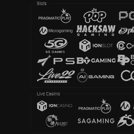
Slots
Live Casino