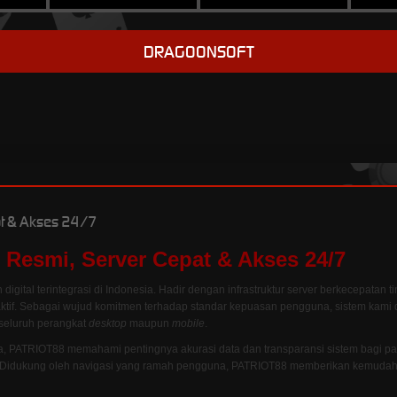
DRAGOONSOFT
at & Akses 24/7
Resmi, Server Cepat & Akses 24/7
digital terintegrasi di Indonesia. Hadir dengan infrastruktur server berkecepatan
teraktif. Sebagai wujud komitmen terhadap standar kepuasan pengguna, sistem kam
 seluruh perangkat
desktop
maupun
mobile
.
ya, PATRIOT88 memahami pentingnya akurasi data dan transparansi sistem bagi 
la. Didukung oleh navigasi yang ramah pengguna, PATRIOT88 memberikan kemudah