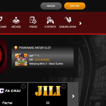
MASUK
DAFTAR
 GAME
ARCADE
POKER
E-SPORTS
SABUNG AYAM
PROMOSI
PEMENANG MESIN SLOT
rijal****1
IDR
1,015,400.00
Mahjong Wins 3 – Black Scatter
dana****8
IDR
811,200.00
Wild Bounty Showdown
i
i
i
sihomb****2
IDR
722,240.00
No Limit City
Mahjong Ways
Fachai
Jili
eruadi****4