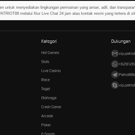
untuk menyediakan lingkungan permainan yang aman, adil, dan transparan.
TRIOT88 melalui fitur Live Chat 24 jam atau kontak resmi yang tertera di si
Kategori
Dukungan
Hot Games
vip.patri
Slots
+628126
Live Casino
Patriot88o
Race
vip.patri
Togel
Olahraga
Crash Game
Arcade
Poker
E-Sports