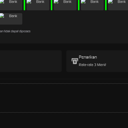
an tidak dapat diproses
Penarikan
Rata-rata 3 Menit