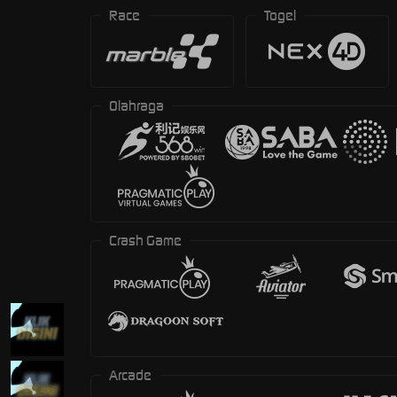
Race
Togel
Olahraga
Crash Game
Arcade