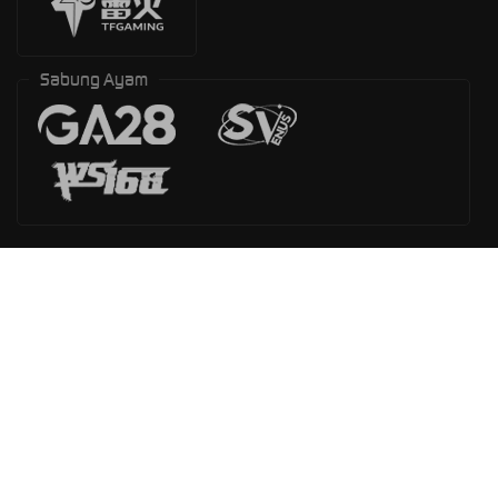
Sabung Ayam