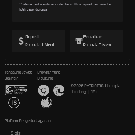
* Selama bank maintenance dan bank offline deposit dan penarikan
tidak dapat diproses
Deposit
Penarikan
Rata-rata 1 Menit
Rata-rata 3 Menit
Tanggung Jawab
Browser Yang
Bermain
Didukung
©2026 PATRIOT88. Hak cipta
dilindungi | 18+
Platform Penyedia Layanan
Slots