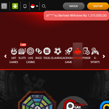
MASUK
DAFTAR
zl****xu Berhasil Withdraw Rp 1.315.000,00
HOT
SLOTS
LIVE
RACE
TOGEL
OLAHRAGA
CRASH
ARCADE
POKER
E-
SABUN
GAMES
CASINO
GAME
SPORTS
AYAM