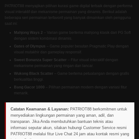
PATRIOT88 menyajikan pilihan kurasi game digital terbaik dengan performa
visual interaktif dan mekanisme permainan yang dinamis. Berikut adalah
beberapa seri permainan terfavorit yang banyak dimainkan oleh pengguna
saat ini:
Mahjong Ways 2
– Varian game bertema mahjong klasik dari PG Soft
dengan sistem kombinasi dinamis.
Gates of Olympus
– Game populer besutan Pragmatic Play dengan
visual mutakhir dan gameplay responsif.
Sweet Bonanza Super Scatter
– Fitur visual interaktif dengan
mekanisme permainan yang ringan dan lancar.
Wukong Black Scatter
– Game bertema petualangan dengan grafis
berkualitas tinggi.
Bang Gacor 1000
– Pilihan permainan modern dengan variasi fitur
menarik.
Catatan Keamanan & Layanan:
PATRIOT88 berkomitmen untuk
menyediakan lingkungan permainan yang aman, adil, dan
transparan. Jika Anda membutuhkan bantuan teknis atau
informasi seputar akun, silakan hubungi Customer Service resmi
PATRIOT88 melalui fitur Live Chat 24 jam atau kontak resmi yang