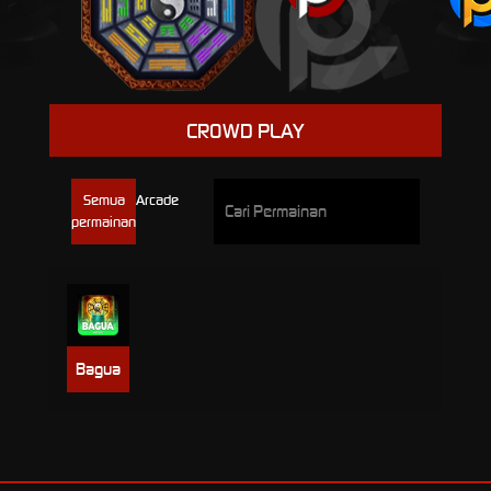
CROWD PLAY
Semua
Arcade
permainan
Bagua