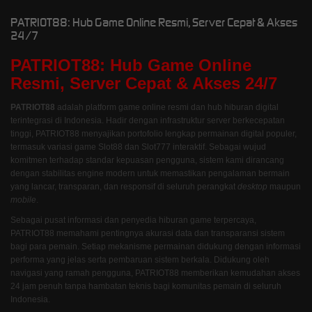
PATRIOT88: Hub Game Online Resmi, Server Cepat & Akses
24/7
PATRIOT88: Hub Game Online
Resmi, Server Cepat & Akses 24/7
PATRIOT88
adalah platform game online resmi dan hub hiburan digital
terintegrasi di Indonesia. Hadir dengan infrastruktur server berkecepatan
tinggi, PATRIOT88 menyajikan portofolio lengkap permainan digital populer,
termasuk variasi game Slot88 dan Slot777 interaktif. Sebagai wujud
komitmen terhadap standar kepuasan pengguna, sistem kami dirancang
dengan stabilitas engine modern untuk memastikan pengalaman bermain
yang lancar, transparan, dan responsif di seluruh perangkat
desktop
maupun
mobile
.
Sebagai pusat informasi dan penyedia hiburan game terpercaya,
PATRIOT88 memahami pentingnya akurasi data dan transparansi sistem
bagi para pemain. Setiap mekanisme permainan didukung dengan informasi
performa yang jelas serta pembaruan sistem berkala. Didukung oleh
navigasi yang ramah pengguna, PATRIOT88 memberikan kemudahan akses
24 jam penuh tanpa hambatan teknis bagi komunitas pemain di seluruh
Indonesia.